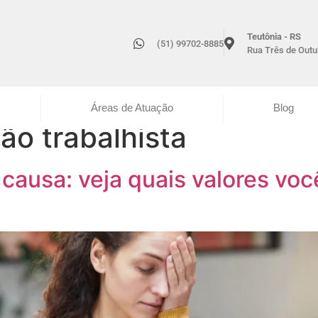
Teutônia - RS
(51) 99702-8885
Rua Três de Outub
Áreas de Atuação
Blog
ão trabalhista
causa: veja quais valores você