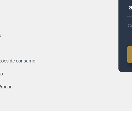
Co
s
lações de consumo
mo
Procon