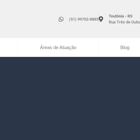
Teutônia - RS
(51) 99702-8885
Rua Três de Outub
Áreas de Atuação
Blog