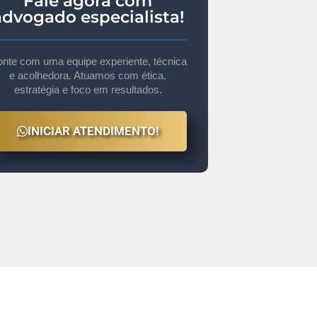
Fale agora com
advogado especialista!
nte com uma equipe experiente, técnica
e acolhedora. Atuamos com ética,
estratégia e foco em resultados.
INICIAR ATENDIMENTO!