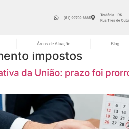
Teutônia - RS
(51) 99702-8885
Rua Três de Outub
Áreas de Atuação
Blog
mento impostos
tiva da União: prazo foi pror