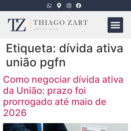
Quem Somo
Áreas de Atua
Etiqueta:
dívida ativa
união pgfn
Como negociar dívida ativa
da União: prazo foi
prorrogado até maio de
2026