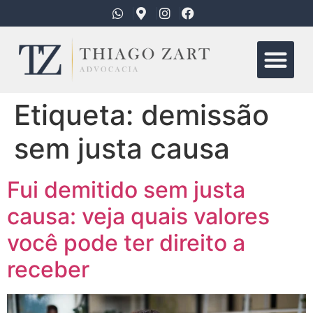
Quem Somo
Áreas de Atua
Etiqueta:
demissão
sem justa causa
Fui demitido sem justa
causa: veja quais valores
você pode ter direito a
receber