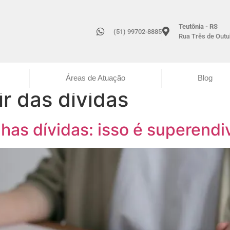
Teutônia - RS
(51) 99702-8885
Rua Três de Outub
Áreas de Atuação
Blog
r das dívidas
has dívidas: isso é superend