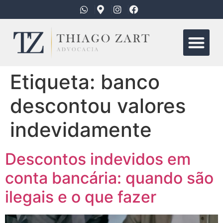
Quem Somo
Áreas de Atua
Etiqueta:
banco
descontou valores
indevidamente
Descontos indevidos em
conta bancária: quando são
ilegais e o que fazer