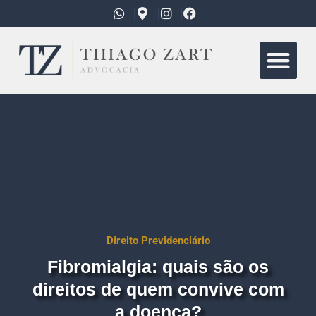
Quem Somo
Áreas de Atua
Direito Previdenciário
Fibromialgia: quais são os
direitos de quem convive com
a doença?